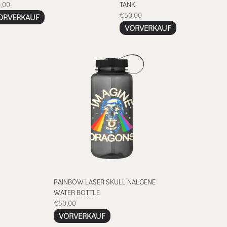
,00
TANK
€50,00
ORVERKAUF
VORVERKAUF
render_section=true,countdown_
RAINBOW LASER SKULL NALGENE
WATER BOTTLE
€50,00
VORVERKAUF