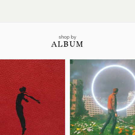
shop by
ALBUM
render_section=true,countdown_