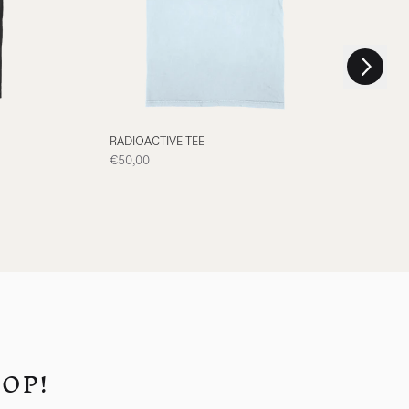
nächstes
script=false,
RADIOACTIVE TEE
SH
€50,00
€3
ROP!