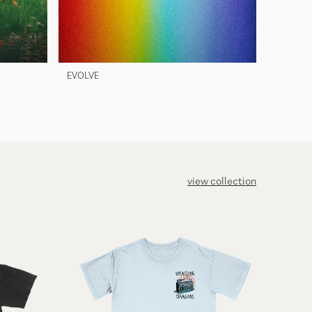
EVOLVE
NIGHT V
view collection