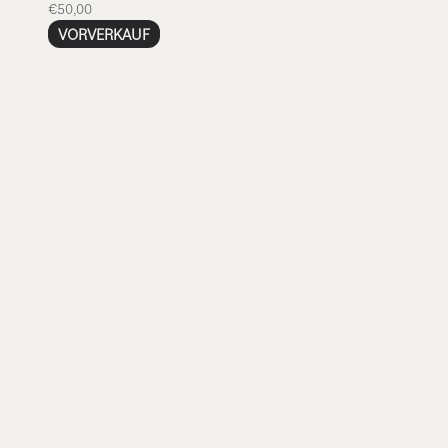
€50,00
VORVERKAUF
script=false,