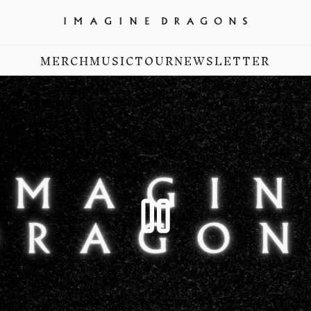
Official Shop
MERCH
MUSIC
TOUR
NEWSLETTER
render_section=true,countdown_