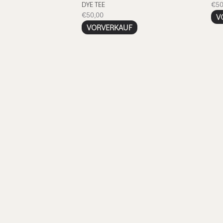
DYE TEE
€50
€50,00
V
VORVERKAUF