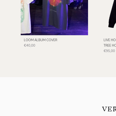
vorheriges
LOOM ALBUM COVER
LIVE H
€40,00
TREE H
€95,00
VER