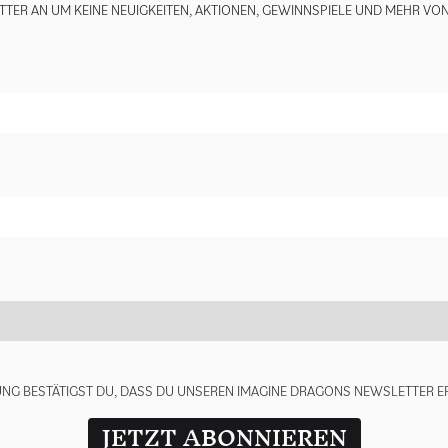
TTER AN UM KEINE NEUIGKEITEN, AKTIONEN, GEWINNSPIELE UND MEHR VO
render_section=true,countdown_
UNG BESTÄTIGST DU, DASS DU UNSEREN IMAGINE DRAGONS NEWSLETTER E
JETZT ABONNIEREN