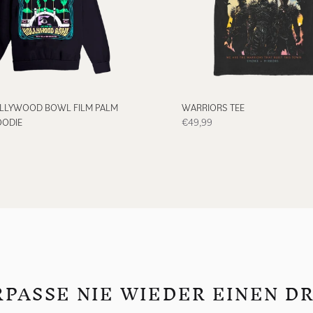
render_section=true,countdown_
OLLYWOOD BOWL FILM PALM
WARRIORS TEE
OODIE
€49,99
PASSE NIE WIEDER EINEN D