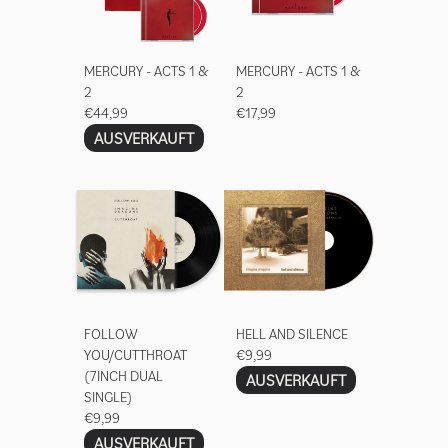
MERCURY - ACTS 1 &
MERCURY - ACTS 1 &
2
2
€44,99
€17,99
AUSVERKAUFT
FOLLOW
HELL AND SILENCE
YOU/CUTTHROAT
€9,99
(7INCH DUAL
AUSVERKAUFT
SINGLE)
€9,99
AUSVERKAUFT