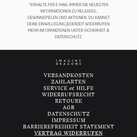
*ERHALTE PER E-MAIL IMMER DIE NEUESTEN
INFORMATIONEN ZU RELEASES,
GEWINNSPIELEN UND AKTIONEN. DU KANNST
DEINE EINWILLIGUNG JEDERZEIT WIDERRUFEN.
MEHR INFORMATIONEN UNTER
SICHERHEIT &
DATENSCHUTZ.
render_section=true,countdown_
VERSANDKOSTEN
ZAHLARTEN
SERVICE & HILFE
WIDERRUFSRECHT
RETOURE
AGB
DATENSCHUTZ
IMPRESSUM
BARRIEREFREIHEIT STATEMENT
VERTRAG WIDERRUFEN