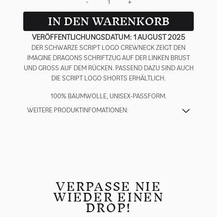
-
+
IN DEN WARENKORB
VERÖFFENTLICHUNGSDATUM: 1 AUGUST 2025
DER SCHWARZE SCRIPT LOGO CREWNECK ZEIGT DEN
IMAGINE DRAGONS SCHRIFTZUG AUF DER LINKEN BRUST
UND GROSS AUF DEM RÜCKEN. PASSEND DAZU SIND AUCH D
IE SCRIPT LOGO SHORTS ERHÄLTLICH.
100% BAUMWOLLE, UNISEX-PASSFORM.
WEITERE PRODUKTINFOMATIONEN:
VERPASSE NIE
WIEDER EINEN
DROP!